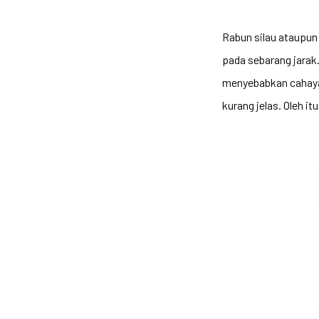
Rabun silau ataupu
pada sebarang jarak.
menyebabkan cahaya y
kurang jelas. Oleh it