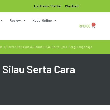
Log Masuk/ Daftar
Checkout
Review
Kedai Online
0
RM
0.00
da & Faktor Berlakunya Rabun Silau Serta Cara Pengurangannya
Silau Serta Cara