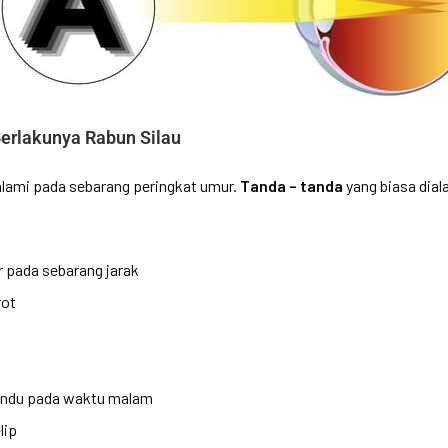
Berlakunya Rabun Silau
ialami pada sebarang peringkat umur.
Tanda – tanda
yang biasa dial
r pada sebarang jarak
rot
ndu pada waktu malam
lip