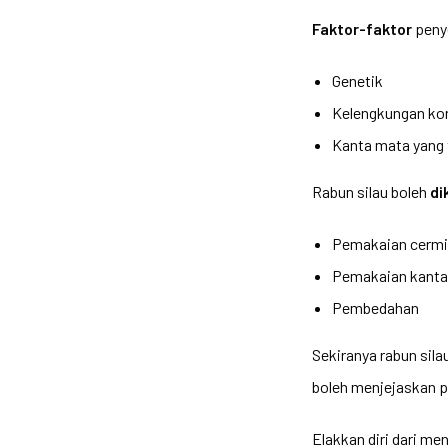
Faktor-faktor
penye
Genetik
Kelengkungan kor
Kanta mata yang 
Rabun silau boleh
di
Pemakaian cermi
Pemakaian kanta
Pembedahan
Sekiranya rabun sil
boleh menjejaskan pr
Elakkan diri dari m