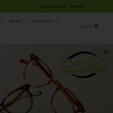
Log Masuk/ Daftar
Checkout
Review
Kedai Online
0
RM
0.00