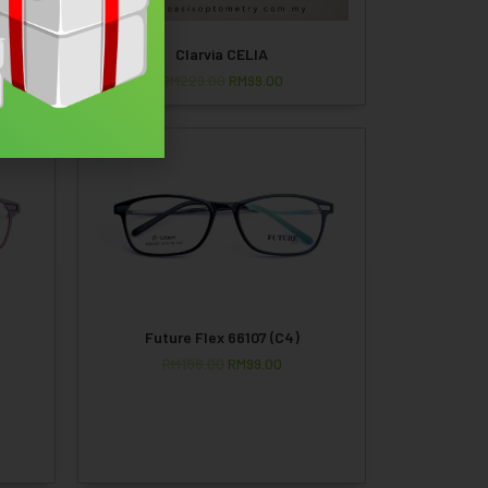
Clarvia CELIA
RM
229.00
RM
99.00
On Sale!
Future Flex 66107 (C4)
RM
188.00
RM
99.00