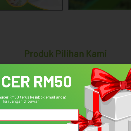
Produk Pilihan Kami
le!
On Sale!
CER RM50
ucer RM50 terus ke inbox email anda!
Isi ruangan di bawah.