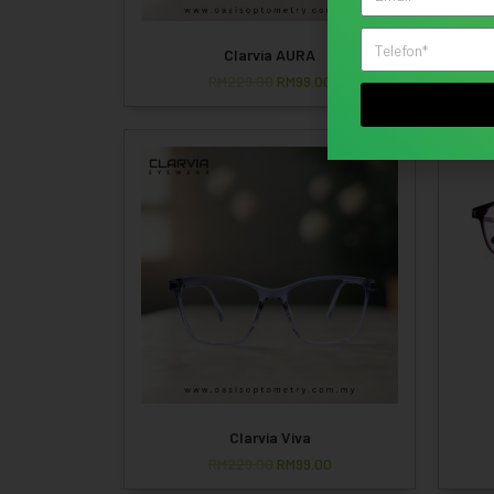
Clarvia AURA
RM
229.00
RM
99.00
On Sale!
On Sa
Clarvia Viva
RM
229.00
RM
99.00