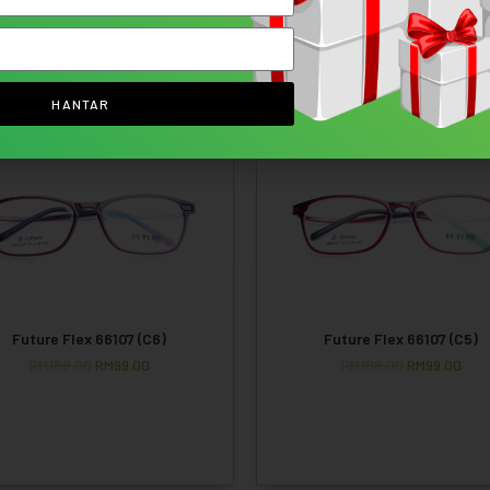
Clarvia Luna
Clarvia Nova
RM
229.00
RM
99.00
RM
229.00
RM
99.00
HANTAR
le!
On Sale!
Future Flex 66107 (C6)
Future Flex 66107 (C5)
RM
188.00
RM
99.00
RM
188.00
RM
99.00