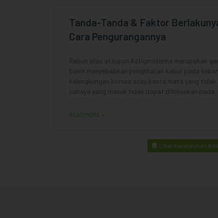
Tanda-Tanda & Faktor Berlakunya
Cara Pengurangannya
Rabun silau ataupun Astigmatisma merupakan ga
boleh menyebabkan penglihatan kabur pada sebara
kelengkungan kornea atau kanta mata yang tidak 
cahaya yang masuk tidak dapat difokuskan pada
READ MORE »
Lihat Keseluruhan Arti