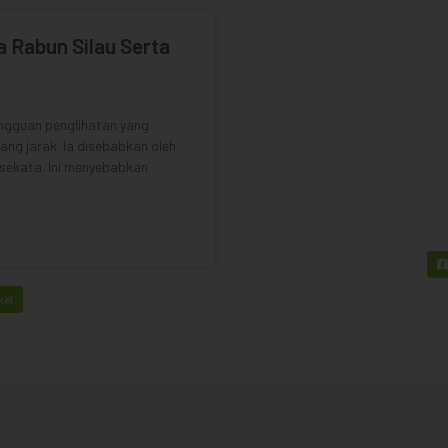
 Rabun Silau Serta
ngguan penglihatan yang
ng jarak. Ia disebabkan oleh
sekata. Ini menyebabkan
kel