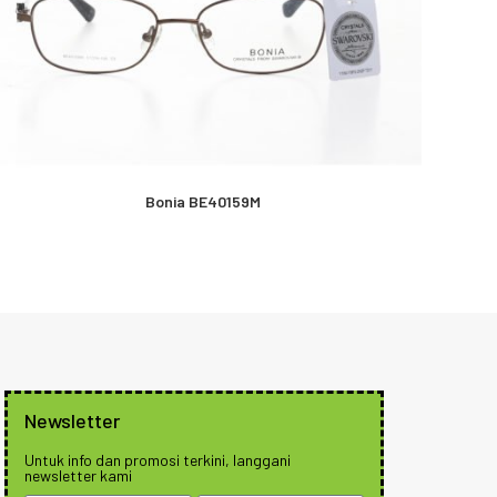
Bonia BE40159M
Newsletter
Untuk info dan promosi terkini, langgani
newsletter kami