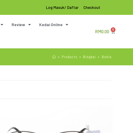
Log Masuk/ Daftar
Checkout
Review
Kedai Online
0
RM
0.00
>
Products
>
Bingkai
>
Bonia