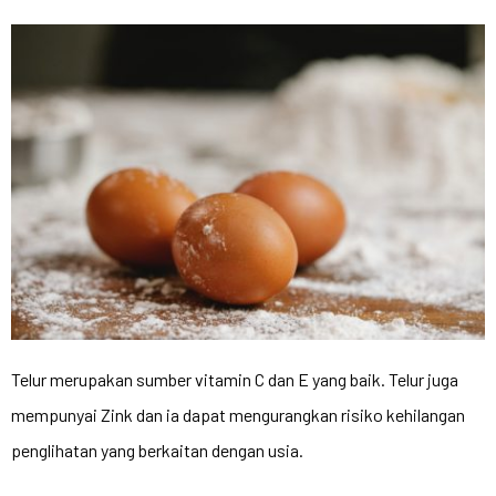
Telur merupakan sumber vitamin C dan E yang baik. Telur juga
mempunyai Zink dan ia dapat mengurangkan risiko kehilangan
penglihatan yang berkaitan dengan usia.