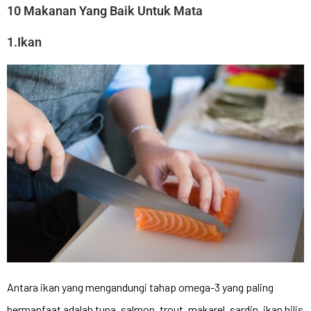
10 Makanan Yang Baik Untuk Mata
1.Ikan
Antara ikan yang mengandungi tahap omega-3 yang paling
bermanfaat adalah tuna, salmon, trout, makarel, sardin, ikan bilis