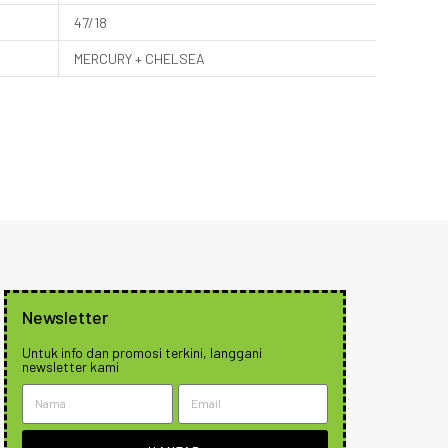
47/18
MERCURY + CHELSEA
Newsletter
Untuk info dan promosi terkini, langgani
newsletter kami