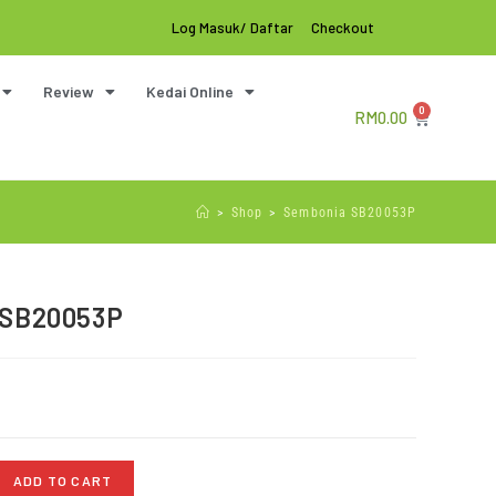
Log Masuk/ Daftar
Checkout
Review
Kedai Online
0
RM
0.00
>
Shop
>
Sembonia SB20053P
SB20053P
ADD TO CART