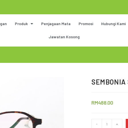
gan
Produk
Penjagaan Mata
Promosi
Hubungi Kami
Jawatan Kosong
SEMBONIA 
RM
488.00
-
+