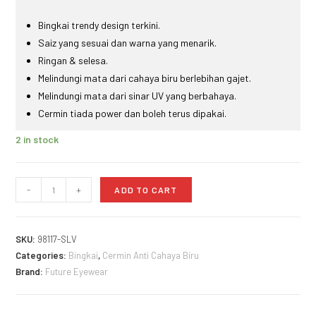
Bingkai trendy design terkini.
Saiz yang sesuai dan warna yang menarik.
Ringan & selesa.
Melindungi mata dari cahaya biru berlebihan gajet.
Melindungi mata dari sinar UV yang berbahaya.
Cermin tiada power dan boleh terus dipakai.
2 in stock
-
+
ADD TO CART
SKU:
98117-SLV
Categories:
Bingkai
,
Cermin Anti Cahaya Biru
Brand:
Future Eyewear